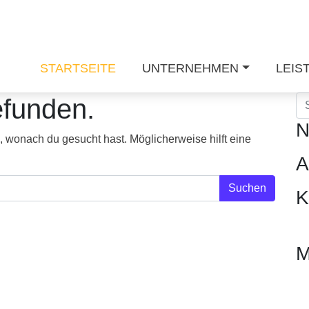
STARTSEITE
UNTERNEHMEN
LEIS
efunden.
Su
N
n, wonach du gesucht hast. Möglicherweise hilft eine
A
K
M