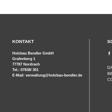
KONTAKT
S
Holzbau Bendler GmbH
Grafenberg 1
77787 Nordrach
D
Tel.: 07838/ 301
I
E-Mail: verwaltung@holzbau-bendler.de
C