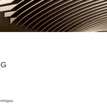
MG
Breisgau