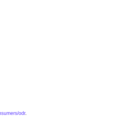
onsumers/odr
.