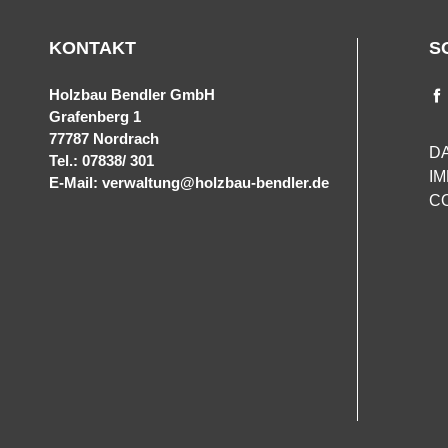
KONTAKT
S
Holzbau Bendler GmbH
Grafenberg 1
77787 Nordrach
D
Tel.: 07838/ 301
I
E-Mail: verwaltung@holzbau-bendler.de
C