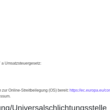
 a Umsatzsteuergesetz:
 zur Online-Streitbeilegung (OS) bereit:
https://ec.europa.eu/c
essum.
ung/Universal­schlichtungs­stelle